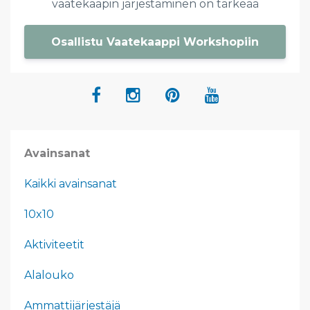
vaatekaapin järjestäminen on tärkeää
Osallistu Vaatekaappi Workshopiin
Avainsanat
Kaikki avainsanat
10x10
Aktiviteetit
Alalouko
Ammattijärjestäjä