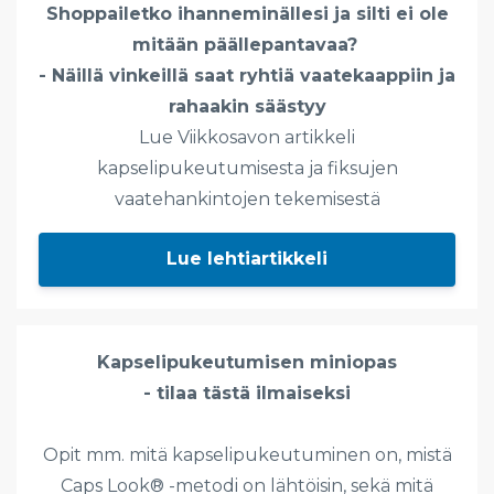
Shoppailetko ihanneminällesi ja silti ei ole
mitään päällepantavaa?
- Näillä vinkeillä saat ryhtiä vaatekaappiin ja
rahaakin säästyy
Lue Viikkosavon artikkeli
kapselipukeutumisesta ja fiksujen
vaatehankintojen tekemisestä
Lue lehtiartikkeli
Kapselipukeutumisen miniopas
- tilaa tästä ilmaiseksi
Opit mm. mitä kapselipukeutuminen on, mistä
Caps Look® -metodi on lähtöisin, sekä mitä