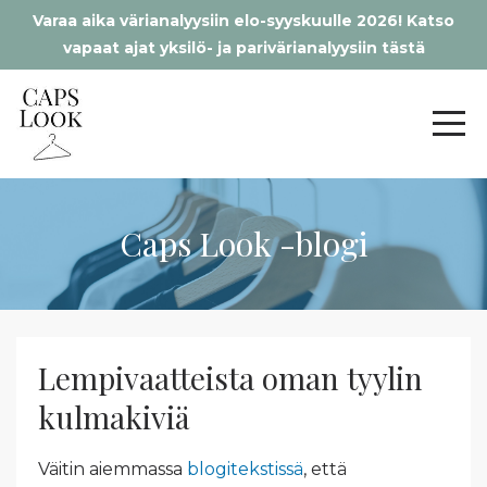
Varaa aika värianalyysiin elo-syyskuulle 2026! Katso
vapaat ajat yksilö- ja parivärianalyysiin tästä
Caps Look -blogi
Lempivaatteista oman tyylin
kulmakiviä
Väitin aiemmassa
blogitekstissä
, että