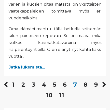
värien ja kuosien pitää mätsätä, on yksittäisten
vaatekappaleiden toimittava myös eri
vuodenaikoina.
Oma elämäni mahtuu tällä hetkellä seitsemän
kilon painoiseen reppuun. Se on määrä, mikä
kulkee käsimatkatavaroina myös
halpalentoyhtiöillä. Olen elänyt nyt kohta kaksi
vuotta...
Jatka lukemista...
1
2
3
4
5
6
7
8
9
10
11