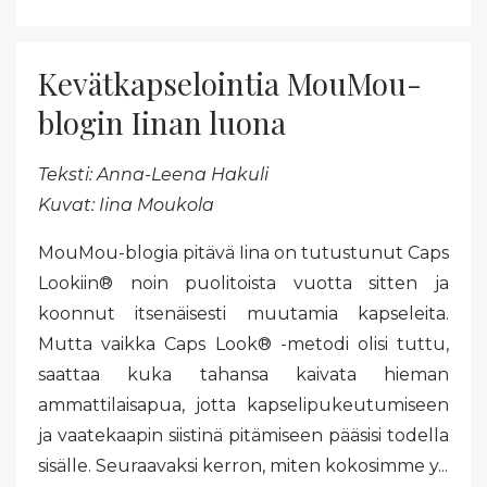
Kevätkapselointia MouMou-
blogin Iinan luona
Teksti: Anna-Leena Hakuli
Kuvat: Iina Moukola
MouMou-blogia pitävä Iina on tutustunut Caps
Lookiin
®
noin puolitoista vuotta sitten ja
koonnut itsenäisesti muutamia kapseleita.
Mutta vaikka Caps Look
®
-metodi olisi tuttu,
saattaa kuka tahansa kaivata hieman
ammattilaisapua, jotta kapselipukeutumiseen
ja vaatekaapin siistinä pitämiseen pääsisi todella
sisälle. Seuraavaksi kerron, miten kokosimme y...