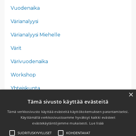
Vuodenaika
Värianalyysi
Värianalyysi Miehelle
Värit
Värivuodenaika
Workshop
Yhteiskunta
×
Tämä sivusto käyttää evästeitä
Yrittäjyys
Tämä verkkosivusto käyttää evästeitä käyttökokemuksen parantamiseksi.
Äitienpäivä
Käyttämällä verkkosivustoamme hyväksyt kaikki evästeet
evästekäytäntöjemme mukaisesti.
Lue lisää
SUORITUSKYVYLLISET
KOHDENTAVAT