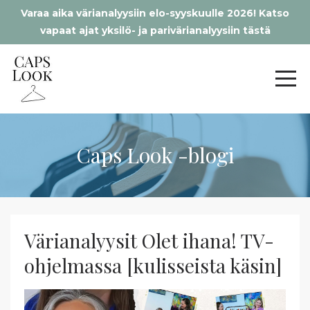
Varaa aika värianalyysiin elo-syyskuulle 2026! Katso
vapaat ajat yksilö- ja parivärianalyysiin tästä
Caps Look -blogi
Värianalyysit Olet ihana! TV-
ohjelmassa [kulisseista käsin]