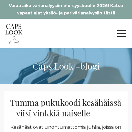
Varaa aika värianalyysiin elo-syyskuulle 2026! Katso
vapaat ajat yksilö- ja parivärianalyysiin tästä
Caps Look -blogi
Tumma pukukoodi kesähäissä
- viisi vinkkiä naiselle
Kesähäät ovat unohtumattomia juhlia, joissa on