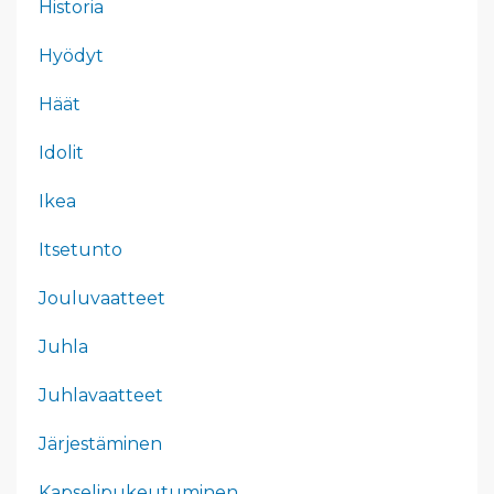
Historia
Hyödyt
Häät
Idolit
Ikea
Itsetunto
Jouluvaatteet
Juhla
Juhlavaatteet
Järjestäminen
Kapselipukeutuminen