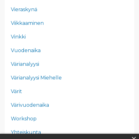
Vieraskynä
Viikkaaminen
Vinkki
Vuodenaika
Värianalyysi
Värianalyysi Miehelle
Värit
Värivuodenaika
Workshop
Yhteiskunta
×