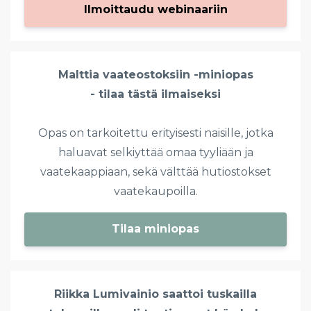
Ilmoittaudu webinaariin
Malttia vaateostoksiin -miniopas
- tilaa tästä ilmaiseksi
Opas on tarkoitettu erityisesti naisille, jotka
haluavat selkiyttää omaa tyyliään ja
vaatekaappiaan, sekä välttää hutiostokset
vaatekaupoilla.
Tilaa miniopas
Riikka Lumivainio saattoi tuskailla