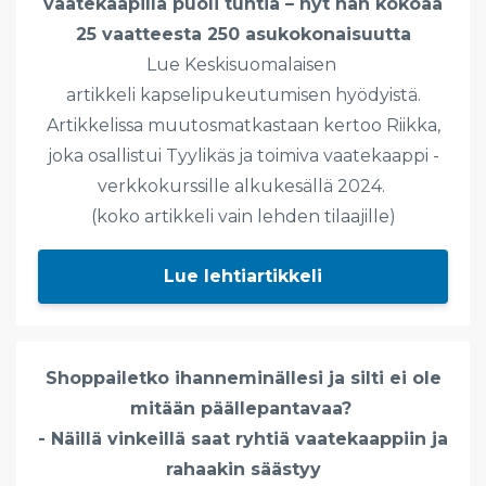
vaatekaapilla puoli tuntia – nyt hän kokoaa
25 vaatteesta 250 asukokonaisuutta
Lue Keskisuomalaisen
artikkeli kapselipukeutumisen hyödyistä.
Artikkelissa muutosmatkastaan kertoo Riikka,
joka osallistui Tyylikäs ja toimiva vaatekaappi -
verkkokurssille alkukesällä 2024.
(koko artikkeli vain lehden tilaajille)
Lue lehtiartikkeli
Shoppailetko ihanneminällesi ja silti ei ole
mitään päällepantavaa?
- Näillä vinkeillä saat ryhtiä vaatekaappiin ja
rahaakin säästyy