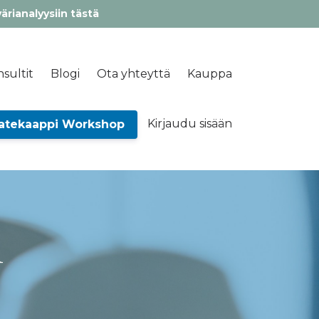
värianalyysiin tästä
sultit
Blogi
Ota yhteyttä
Kauppa
Kirjaudu sisään
atekaappi Workshop
i