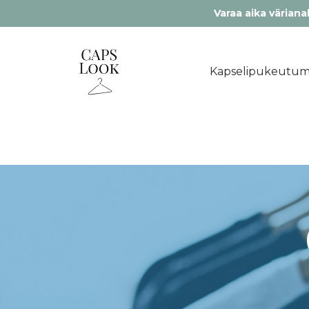
Varaa aika värianal
Kapselipukeutum