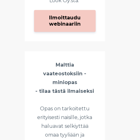
Look Oy:sta.
Ilmoittaudu
webinaariin
Malttia
vaateostoksiin -
miniopas
- tilaa tästä ilmaiseksi
Opas on tarkoitettu
erityisesti naisille, jotka
haluavat selkiyttää
omaa tyyliään ja