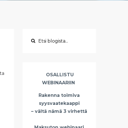
ta
OSALLISTU
WEBINAARIIN
Rakenna toimiva
syysvaatekaappi
– vältä nämä 3 virhettä
Maksuton webinaari