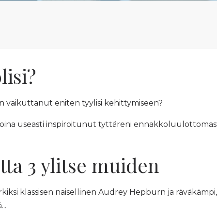
lisi?
on vaikuttanut eniten tyylisi kehittymiseen?
 aikoina useasti inspiroitunut tyttäreni ennakkoluulottomas
tta 3 ylitse muiden
erkiksi klassisen naisellinen Audrey Hepburn ja räväkämpi,
..