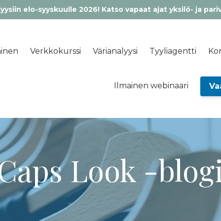
yysiin elo-syyskuulle 2026! Katso vapaat ajat yksilö- ja pari
inen
Verkkokurssi
Värianalyysi
Tyyliagentti
Kon
Ilmainen webinaari
Va
Caps Look -blog