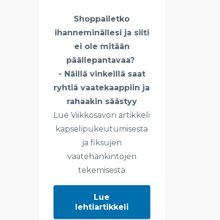
Shoppailetko
ihanneminällesi ja silti
ei ole mitään
päällepantavaa?
- Näillä vinkeillä saat
ryhtiä vaatekaappiin ja
rahaakin säästyy
Lue Viikkosavon artikkeli
kapselipukeutumisesta
ja fiksujen
vaatehankintojen
tekemisestä
Lue
lehtiartikkeli