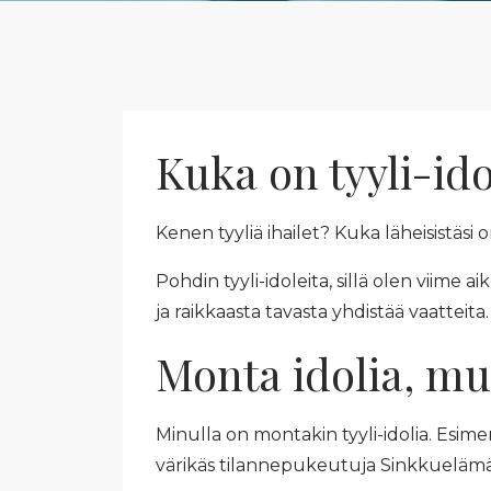
Kuka on tyyli-ido
Kenen tyyliä ihailet? Kuka läheisistäsi 
Pohdin tyyli-idoleita, sillä olen viime
ja raikkaasta tavasta yhdistää vaatteita.
Monta idolia, mu
Minulla on montakin tyyli-idolia. Esim
värikäs tilannepukeutuja Sinkkuelämä.