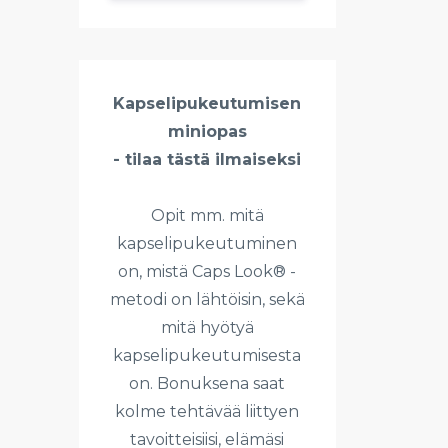
Kapselipukeutumisen
miniopas
- tilaa tästä ilmaiseksi
Opit mm. mitä
kapselipukeutuminen
on, mistä Caps Look® -
metodi on lähtöisin, sekä
mitä hyötyä
kapselipukeutumisesta
on. Bonuksena saat
kolme tehtävää liittyen
tavoitteisiisi, elämäsi