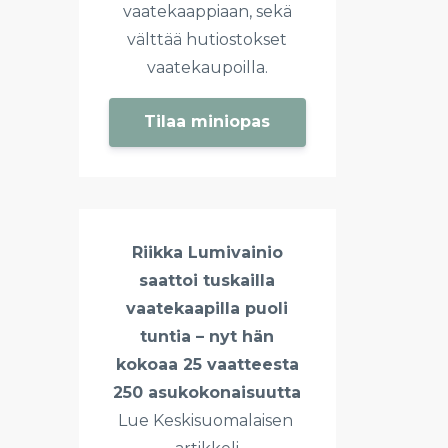
vaatekaappiaan, sekä
välttää hutiostokset
vaatekaupoilla.
Tilaa miniopas
Riikka Lumivainio
saattoi tuskailla
vaatekaapilla puoli
tuntia – nyt hän
kokoaa 25 vaatteesta
250 asukokonaisuutta
Lue Keskisuomalaisen