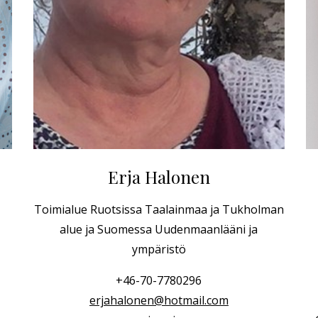
Erja Halonen
Toimialue Ruotsissa Taalainmaa ja Tukholman
alue
ja Suomessa Uudenmaanlääni ja
ympäristö
+46-70-7780296
erjahalonen@hotmail.com