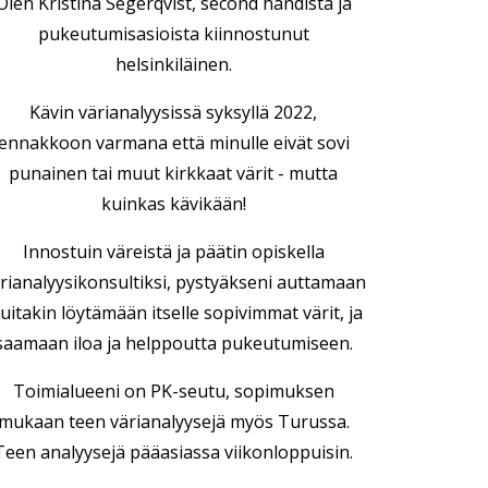
Olen Kristina Segerqvist, second handista ja
pukeutumisasioista kiinnostunut
helsinkiläinen.
Kävin värianalyysissä syksyllä 2022,
ennakkoon varmana että minulle eivät sovi
punainen tai muut kirkkaat värit - mutta
kuinkas kävikään!
Innostuin väreistä ja päätin opiskella
rianalyysikonsultiksi, pystyäkseni auttamaan
uitakin löytämään itselle sopivimmat värit, ja
saamaan iloa ja helppoutta pukeutumiseen.
Toimialueeni on PK-seutu, sopimuksen
mukaan teen värianalyysejä myös Turussa.
Teen analyysejä pääasiassa viikonloppuisin.