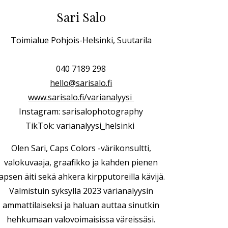
Sari Salo
Toimialue Pohjois-Helsinki, Suutarila
040 7189 298
hello@sarisalo.fi
www.sarisalo.fi/varianalyysi
Instagram: sarisalophotography
TikTok: varianalyysi_helsinki
Olen Sari, Caps Colors -värikonsultti,
valokuvaaja, graafikko ja kahden pienen
lapsen äiti sekä ahkera kirpputoreilla kävijä.
Valmistuin syksyllä 2023 värianalyysin
ammattilaiseksi ja haluan auttaa sinutkin
hehkumaan valovoimaisissa väreissäsi.