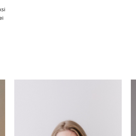
ksi
ei