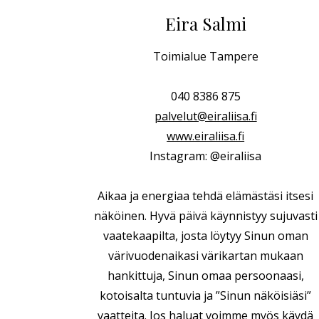
Eira Salmi
Toimialue Tampere
040 8386 875
palvelut@eiraliisa.fi
www.eiraliisa.fi
Instagram: @eiraliisa
Aikaa ja energiaa tehdä elämästäsi itsesi
näköinen. Hyvä päivä käynnistyy sujuvasti
vaatekaapilta, josta löytyy Sinun oman
värivuodenaikasi värikartan mukaan
hankittuja, Sinun omaa persoonaasi,
kotoisalta tuntuvia ja ”Sinun näköisiäsi”
vaatteita. Jos haluat voimme myös käydä