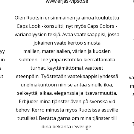
www.erjas-vipso.se
Olen Ruotsin ensimmäinen ja ainoa koulutettu
Caps Look -konsultti, nyt myös Caps Colors -
värianalyysien tekijä. Avaa vaatekaappisi, jossa
jokainen vaate kertoo sinusta
tyy
mallien, materiaalien, värien ja kuosien
kin
suhteen. Tee ympäristöteko kierrättämällä
s
turhat, käyttämättömät vaatteet
ut
eteenpäin. Työstetään vaatekaappisi yhdessä
vä
2
unelmakuntoon niin se antaa sinulle iloa,
m
selkeyttä, aikaa, eleganssia ja itsevarmuutta.
Erbjuder mina tjänster även på svenska vid
behov. Kerro minusta myös Ruotsissa asuville
tutuillesi.
Berätta gärna om mina tjänster till
dina bekanta i Sverige.