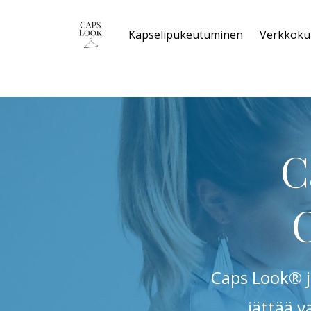
Kapselipukeutuminen
Verkkoku
C
C
Caps Look® ja
jättää v