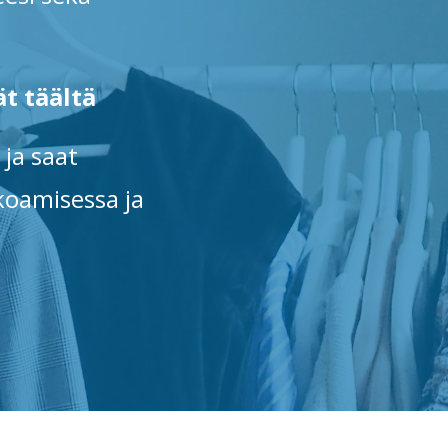
t täältä
 ja saat
koamisessa ja