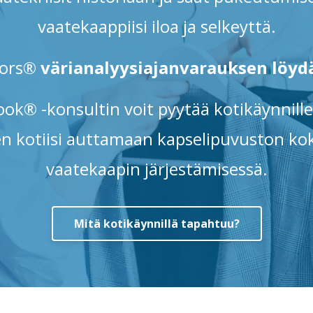
vaatekaappiisi iloa ja selkeyttä.
lors®
värianalyysiajanvarauksen löydä
ok® -konsultin voit pyytää kotikäynnille
n kotiisi auttamaan kapselipuvuston ko
vaatekaapin järjestämisessä.
Mitä kotikäynnillä tapahtuu?