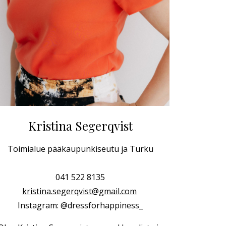
Kristina Segerqvist
Toimialue pääkaupunkiseutu ja Turku
041 522 8135
kristina.segerqvist@gmail.com
Instagram:
@dressforhappiness_