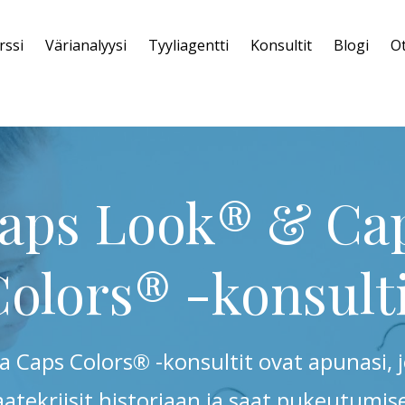
rssi
Värianalyysi
Tyyliagentti
Konsultit
Blogi
Ot
aps Look® & Ca
olors® -konsult
 Caps Colors® -konsultit ovat apunasi, j
aatekriisit historiaan ja saat pukeutumis