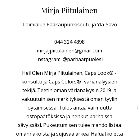
Mirja Piitulainen
Toimialue Pääkaupunkiseutu ja Ylä-Savo
044 324 4898
mirjajpiitulainen@gmail.com
Instagram: @parhaatpuolesi
Hei! Olen Mirja Piitulainen, Caps Look® -
konsultti ja Caps Colors® -värianalyysien
tekijä. Teetin oman värianalyysin 2019 ja
vakuutuin sen merkityksestä oman tyylin
löytämisessä. Tulos antaa varmuutta
ostopäätöksissä ja hehkut parhaissa
sävyissäsi. Pukeutumisen tulee mahdollistaa
omannäköistä ja sujuvaa arkea.
Haluatko että