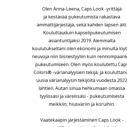
Olen Anna-Leena, Caps Look -yrittäjä
ja kestävää pukeutumista rakastava
ammattijärjestäjä, sekä kahden lapsen äiti.
Kouluttauduin kapselipukeutumisen
asiantuntijaksi 2019. Aiemmalta
koulutukseltani olen ekonomi ja minulta löy
neuvoja niin bisnestyyliin kuin rennompaan
pukeutumiseen. Olen myös koulutettu Cap
Colors® -värianalyysien tekijä, ja kouluttan
uusia värianalyysin tekijöitä vuodesta 202
lähtien. Autan sinua hehkumaan omassa
tyylissäsi ja väreissäsi - pukeutumisesta
meikkiin, hiusväriin ja koruihin.
Vaatekaapin järjestäminen Caps Look -