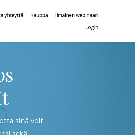
a yhteyttä
Kauppa
Ilmainen webinaari
Login
ps
it
otta sinä voit
eesi sekä