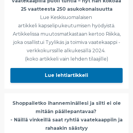
vaatekaapilla puoli tuntia – nyt hän kokoaa
25 vaatteesta 250 asukokonaisuutta
Lue Keskisuomalaisen
artikkeli kapselipukeutumisen hyödyistä.
Artikkelissa muutosmatkastaan kertoo Riikka,
joka osallistui Tyylikäs ja toimiva vaatekaappi -
verkkokurssille alkukesällä 2024.
(koko artikkeli vain lehden tilaajille)
Lue lehtiartikkeli
Shoppailetko ihanneminällesi ja silti ei ole
mitään päällepantavaa?
- Näillä vinkeillä saat ryhtiä vaatekaappiin ja
rahaakin säästyy