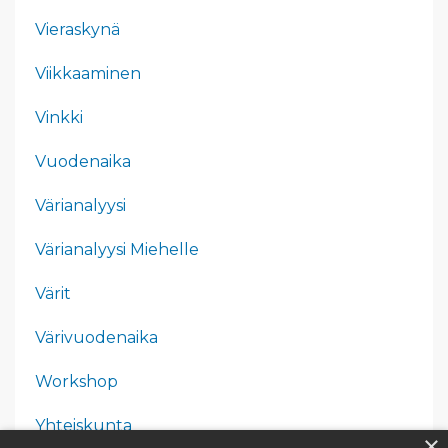
Vieraskynä
Viikkaaminen
Vinkki
Vuodenaika
Värianalyysi
Värianalyysi Miehelle
Värit
Värivuodenaika
Workshop
Yhteiskunta
×