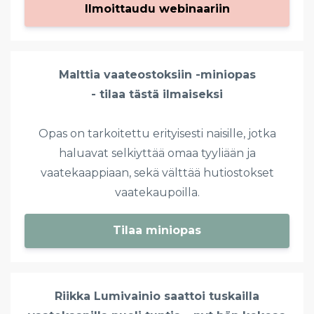
Ilmoittaudu webinaariin
Malttia vaateostoksiin -miniopas
- tilaa tästä ilmaiseksi
Opas on tarkoitettu erityisesti naisille, jotka
haluavat selkiyttää omaa tyyliään ja
vaatekaappiaan, sekä välttää hutiostokset
vaatekaupoilla.
Tilaa miniopas
Riikka Lumivainio saattoi tuskailla