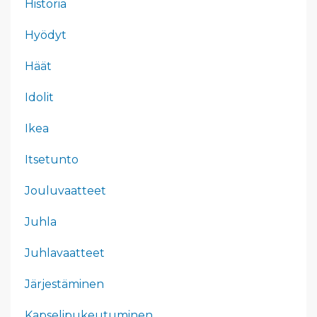
Historia
Hyödyt
Häät
Idolit
Ikea
Itsetunto
Jouluvaatteet
Juhla
Juhlavaatteet
Järjestäminen
Kapselipukeutuminen