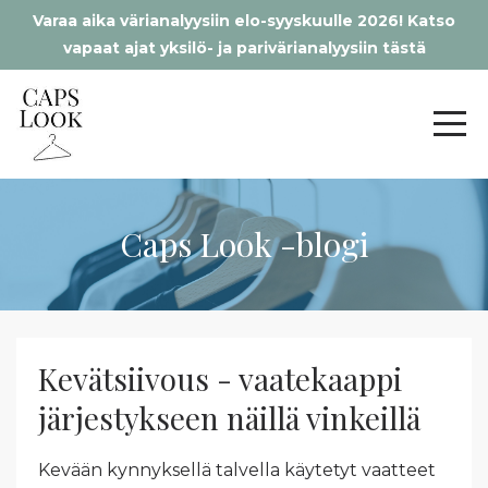
Varaa aika värianalyysiin elo-syyskuulle 2026! Katso
vapaat ajat yksilö- ja parivärianalyysiin tästä
Caps Look -blogi
Kevätsiivous - vaatekaappi
järjestykseen näillä vinkeillä
Kevään kynnyksellä talvella käytetyt vaatteet