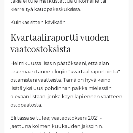
takia ei tule matkustettua ulkomaille tai
kierreltyä kauppakeskuksissa.
Kuinkas sitten kävikään.
Kvartaaliraportti vuoden
vaateostoksista
Helmikuussa lisäsin päätökseeni, että alan
tekemään tänne blogiin "kvartaaliraportointia"
ostamistani vaatteista. Tämä on hyvä keino
lisätä yksi uusi pohdinnan paikka mielessäni
olevaan listaan, jonka käyn läpi ennen vaatteen
ostopäätöstä.
Eli tässä se tulee; vaateostokseni 2021 -
jaettuna kolmen kuukauden jaksoihin.