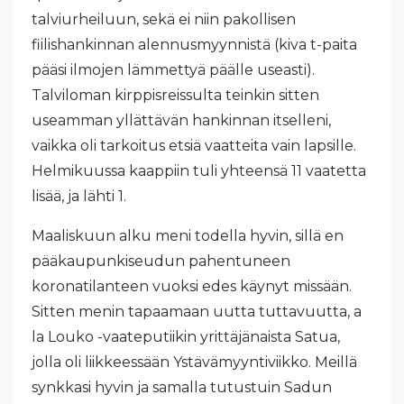
talviurheiluun, sekä ei niin pakollisen
fiilishankinnan alennusmyynnistä (kiva t-paita
pääsi ilmojen lämmettyä päälle useasti).
Talviloman kirppisreissulta teinkin sitten
useamman yllättävän hankinnan itselleni,
vaikka oli tarkoitus etsiä vaatteita vain lapsille.
Helmikuussa kaappiin tuli yhteensä 11 vaatetta
lisää, ja lähti 1.
Maaliskuun alku meni todella hyvin, sillä en
pääkaupunkiseudun pahentuneen
koronatilanteen vuoksi edes käynyt missään.
Sitten menin tapaamaan uutta tuttavuutta, a
la Louko -vaateputiikin yrittäjänaista Satua,
jolla oli liikkeessään Ystävämyyntiviikko. Meillä
synkkasi hyvin ja samalla tutustuin Sadun