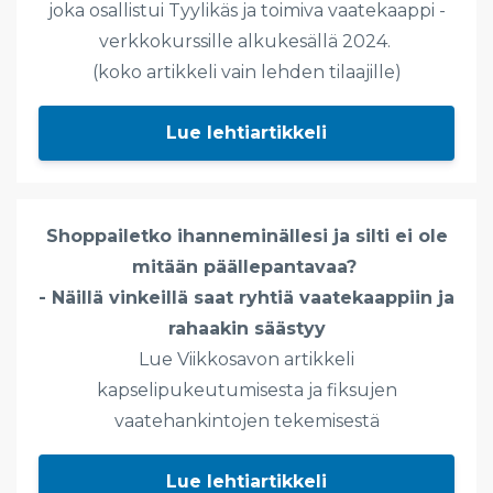
joka osallistui Tyylikäs ja toimiva vaatekaappi -
verkkokurssille alkukesällä 2024.
(koko artikkeli vain lehden tilaajille)
Lue lehtiartikkeli
Shoppailetko ihanneminällesi ja silti ei ole
mitään päällepantavaa?
- Näillä vinkeillä saat ryhtiä vaatekaappiin ja
rahaakin säästyy
Lue Viikkosavon artikkeli
kapselipukeutumisesta ja fiksujen
vaatehankintojen tekemisestä
Lue lehtiartikkeli