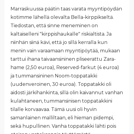
Marraskuussa päätin taas varata myyntipöydän
kotimme lähellä olevalta Bella-kirppikseltä.
Tiedostan, että sinne meneminen on
kaltaiselleni "kirppishaukalle" riskialtista. Ja
niinhän siinä kävi, että jo sillä kerralla kun
menin vain varaamaan myyntipöytää, mukaan
tarttui ihana taivaansininen pliseerattu Zara-
hame (2,50 euroa), Reserved-farkut (4 euroa)
ja tummansininen Noom-toppatakki
(uudenveroinen, 30 euroa). Toppatakki oli
aidosti järkihankinta, sillä olin kaivannut vanhan
kulahtaneen, tummansinisen toppatakkini
tilalle korvaavaa. Tämä uusi oli hyvin
samanlainen malliltaan, eli hieman pidempi,
sekä hupullinen. Vanha toppatakki lähti pois