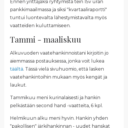
Ennen yrittäjäksi ryhtymistä tein 15v uran
pankkimaailmassa ja siksi "kvartaaliraportti"
tuntui luontevalta lähestymistavalta myös
vaatteiden kuluttamiseen.
Tammi - maaliskuu
Alkuvuoden vaatehankinnoistani kirjoitin jo
aiemmassa postauksessa, jonka voit lukea
täältä
. Tässä vielä sivuhuomio, että lasken
vaatehankintoihin mukaan myös kengät ja
laukut.
Tammikuu meni kurinalaisesti ja hankin
pelkästään second hand -vaatteita, 6 kpl.
Helmikuun alku meni hyvin. Hankin yhden
"pakollisen" järkihankinnan - uudet hanskat