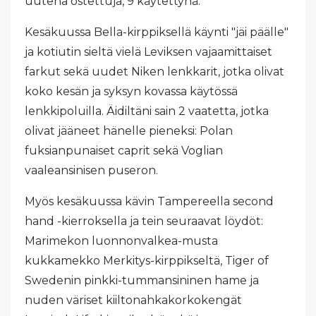
uutena ostettuja, 9 käytettynä.
Kesäkuussa Bella-kirppiksellä käynti "jäi päälle"
ja kotiutin sieltä vielä Leviksen vajaamittaiset
farkut sekä uudet Niken lenkkarit, jotka olivat
koko kesän ja syksyn kovassa käytössä
lenkkipoluilla. Äidiltäni sain 2 vaatetta, jotka
olivat jääneet hänelle pieneksi: Polan
fuksianpunaiset caprit sekä Voglian
vaaleansinisen puseron.
Myös kesäkuussa kävin Tampereella second
hand -kierroksella ja tein seuraavat löydöt:
Marimekon luonnonvalkea-musta
kukkamekko Merkitys-kirppikseltä, Tiger of
Swedenin pinkki-tummansininen hame ja
nuden väriset kiiltonahkakorkokengät