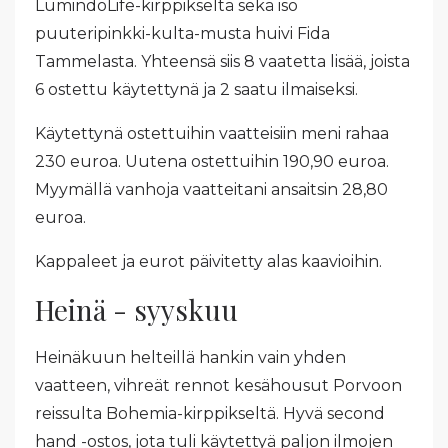
LumindoLife-kirppikseltä sekä iso
puuteripinkki-kulta-musta huivi Fida
Tammelasta. Yhteensä siis 8 vaatetta lisää, joista
6 ostettu käytettynä ja 2 saatu ilmaiseksi.
Käytettynä ostettuihin vaatteisiin meni rahaa
230 euroa. Uutena ostettuihin 190,90 euroa.
Myymällä vanhoja vaatteitani ansaitsin 28,80
euroa.
Kappaleet ja eurot päivitetty alas kaavioihin.
Heinä - syyskuu
Heinäkuun helteillä hankin vain yhden
vaatteen, vihreät rennot kesähousut Porvoon
reissulta Bohemia-kirppikseltä. Hyvä second
hand -ostos, jota tuli käytettyä paljon ilmojen