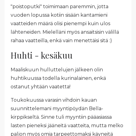
"poistoputki" toimimaan paremmin, jotta
vuoden lopussa kotiin sisään kantamieni
vaatteiden määrä olisi pienempi kuin ulos
lähteneiden. Mielelläni myös ansaitsisin välillä
rahaa vaatteilla, enkä vain menettäisi sitä :)
Huhti - kesäkuu
Maaliskuun hulluttelujen jälkeen olin
huhtikuussa todella kurinalainen, enkä
ostanut yhtään vaatetta!
Toukokuussa varasin vihdoin kauan
suunnittelemani myyntipöydän Bella-
kirppikseltä. Sinne tuli myyntiin pääasiassa
lasten pieneksi jääneitä vaatteita, mutta melko
paljon myös omia tarpeettomaksi käyneitä