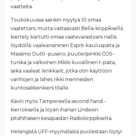
vaatteita.
Toukokuussa sainkin myytyä 10 omaa
vaatettani, mutta vastaavasti Bella-kirppiksellä
kiertely kartutti omaa vaatevarastoani näillä
löydöillä: vaaleansininen Esprit-kauluspaita ja
Massimo Dutti -pusero, puuteripinkki COS-
tunika ja valkoinen Mikki-kuvallinen t-paita,
sekä vaaleat lenkkarit, jotka otin käyttöön
vanhojen ja lähes rikki menneiden
kuntosalikenkieni tilalle.
Kävin myös Tampereella second hand -
kierroksella ja löysin ihanan Lindexin
pitsihihaisen kesäpaidan Radiokirppikseltä.
Helsingistä UFF-myymälästä puolestaan löytyi