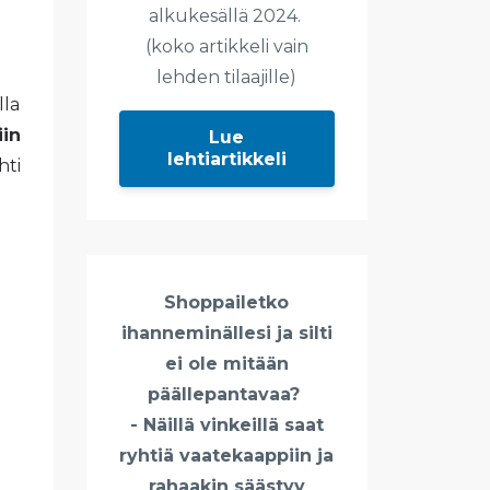
alkukesällä 2024.
(koko artikkeli vain
lehden tilaajille)
lla
iin
Lue
lehtiartikkeli
hti
Shoppailetko
ihanneminällesi ja silti
ei ole mitään
päällepantavaa?
- Näillä vinkeillä saat
ryhtiä vaatekaappiin ja
rahaakin säästyy