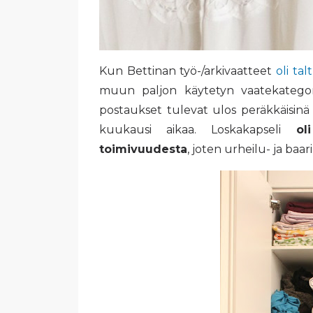
Kun Bettinan työ-/arkivaatteet
oli ta
muun paljon käytetyn vaatekategor
postaukset tulevat ulos peräkkäisinä p
kuukausi aikaa. Loskakapseli
ol
toimivuudesta
, joten urheilu- ja baa