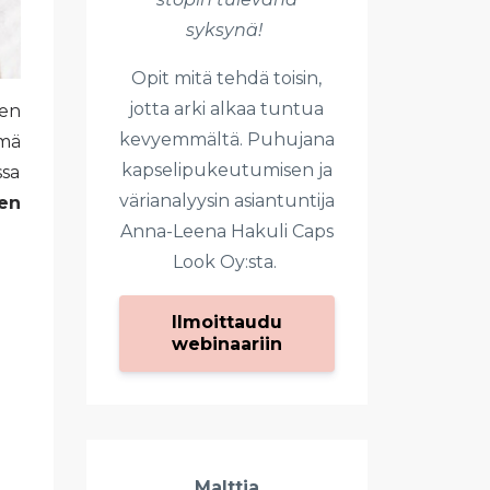
syksynä!
Opit mitä tehdä toisin,
jotta arki alkaa tuntua
den
kevyemmältä. Puhujana
ämä
kapselipukeutumisen ja
ssa
värianalyysin asiantuntija
en
Anna-Leena Hakuli Caps
Look Oy:sta.
Ilmoittaudu
webinaariin
Malttia