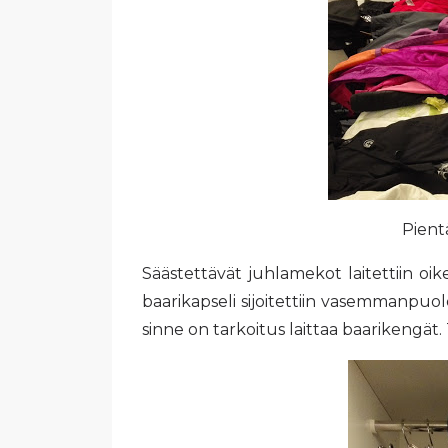
Pientä
Säästettävät juhlamekot laitettiin oi
baarikapseli sijoitettiin vasemmanpuo
sinne on tarkoitus laittaa baarikengät. T