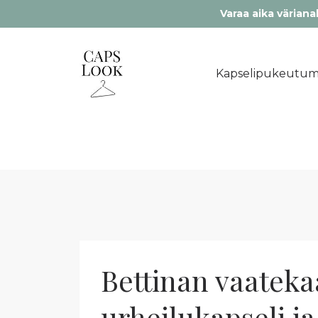
Varaa aika värianal
Kapselipukeutum
Bettinan vaatekaa
urheilukapseli ja