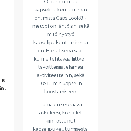
Opit mm. mitä
kapselipukeutuminen
on, mistä Caps Look® -
metodi on lähtöisin, sekä
mitä hyötyä
kapselipukeutumisesta
on. Bonuksena saat
kolme tehtävää liittyen
tavoitteisiisi, elämäsi
aktiviteetteihin, sekä
 ja
10x10 minikapselin
ää,
koostamiseen.
Tämä on seuraava
askeleesi, kun olet
kiinnostunut
kapselipukeutumisesta.