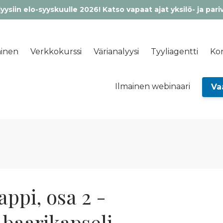
yysiin elo-syyskuulle 2026! Katso vapaat ajat yksilö- ja pari
inen
Verkkokurssi
Värianalyysi
Tyyliagentti
Kon
Ilmainen webinaari
Va
ppi, osa 2 -
 baarikapseli