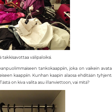
 takkisavottaa välipaloiksi.
keanpuolimmaiseen tankokaappiin, joka on vaikein avata
leiseen kaappiin. Kunhan kaapin alaosa ehditään tyhjent
ästä on kiva valita asu illanviettoon, vai mitä?