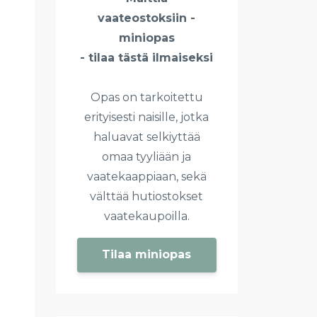
vaateostoksiin -
miniopas
- tilaa tästä ilmaiseksi
Opas on tarkoitettu
erityisesti naisille, jotka
haluavat selkiyttää
omaa tyyliään ja
vaatekaappiaan, sekä
välttää hutiostokset
vaatekaupoilla.
Tilaa miniopas