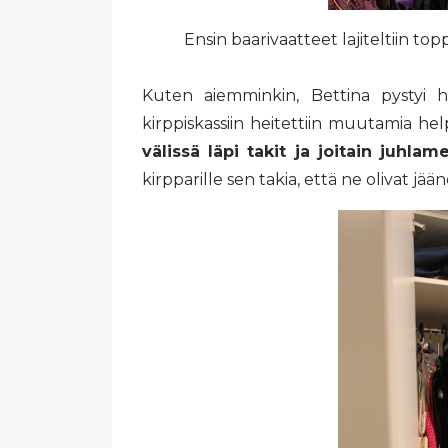
Ensin baarivaatteet lajiteltiin top
Kuten aiemminkin, Bettina pystyi he
kirppiskassiin heitettiin muutamia hel
välissä läpi takit ja joitain juhlam
kirpparille sen takia, että ne olivat jä