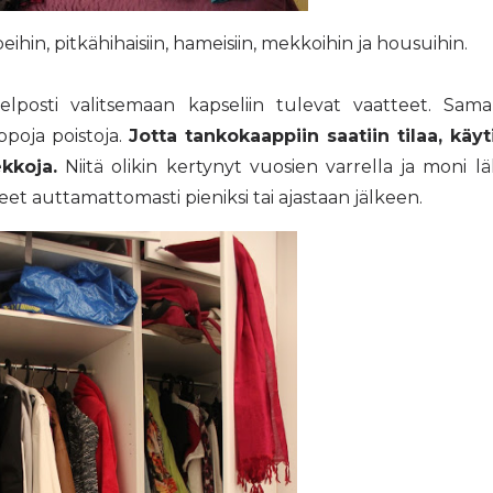
peihin, pitkähihaisiin, hameisiin, mekkoihin ja housuihin.
lposti valitsemaan kapseliin tulevat vaatteet. Sama
ppoja poistoja.
Jotta tankokaappiin saatiin tilaa, käyt
ekkoja.
Niitä olikin kertynyt vuosien varrella ja moni lä
äneet auttamattomasti pieniksi tai ajastaan jälkeen.