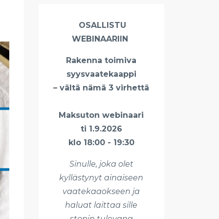
OSALLISTU
WEBINAARIIN
Rakenna toimiva
syysvaatekaappi
– vältä nämä 3 virhettä
Maksuton webinaari
ti 1.9.2026
klo 18:00 - 19:30
Sinulle, joka olet
kyllästynyt ainaiseen
vaatekaaokseen ja
haluat laittaa sille
stopin tulevana