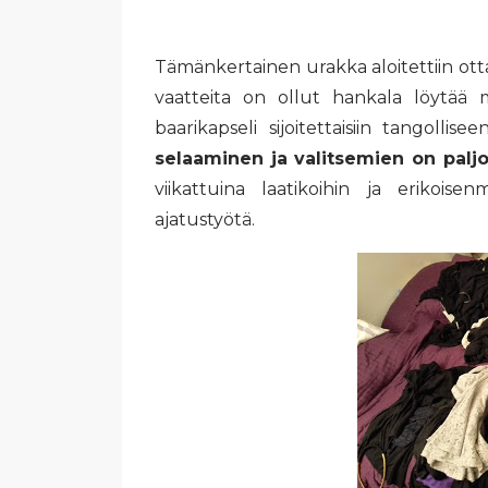
Tämänkertainen urakka aloitettiin otta
vaatteita on ollut hankala löytää 
baarikapseli sijoitettaisiin tangollise
selaaminen ja valitsemien on pal
viikattuina laatikoihin ja erikois
ajatustyötä.