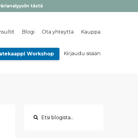
värianalyysiin tästä
sultit
Blogi
Ota yhteyttä
Kauppa
Kirjaudu sisään
atekaappi Workshop