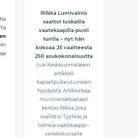
Riikka Lumivainio
tia
saattoi tuskailla
ttä
vaatekaapilla puoli
en
tuntia – nyt hän
vin
kokoaa 25 vaatteesta
haa
250 asukokonaisuutta
Lue Keskisuomalaisen
artikkeli
kapselipukeutumisen
hyödyistä. Artikkelissa
muutosmatkastaan
kertoo Riikka, joka
osallistui Tyylikäs ja
toimiva vaatekaappi -
verkkokurssille