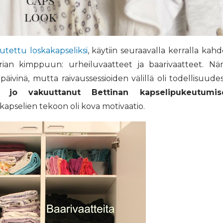
ltutettu loskakapseliksi
, käytiin seuraavalla kerralla kah
ian kimppuun: urheiluvaatteet ja baarivaatteet. N
äivinä, mutta raivaussessioiden välillä oli todellisuude
i jo vakuuttanut Bettinan kapselipukeutumis
rikapselien tekoon oli kova motivaatio.