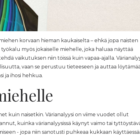
 miehen korvaan hieman kaukaiselta – ehkä jopa naisten
 työkalu myös jokaiselle miehelle, joka haluaa näyttää
tehdä vaikutuksen niin töissä kuin vapaa-ajalla. Värianalyy
allisuutta, vaan se perustuu tieteeseen ja auttaa löytämä
si ja ihosi hehkua.
miehelle
het kuin naisetkin. Värianalyysi on viime vuodet ollut
nnut, kuinka värianalyysissä käynyt vaimo tai tyttöystäv
miseen - jopa niin sanotusti puhkeaa kukkaan käyttäess