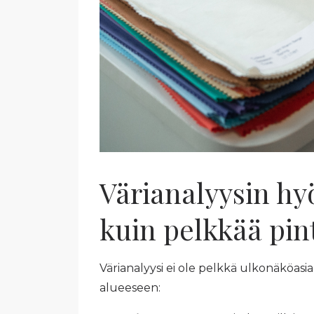
Värianalyysin h
kuin pelkkää pin
Värianalyysi ei ole pelkkä ulkonäköasi
alueeseen: