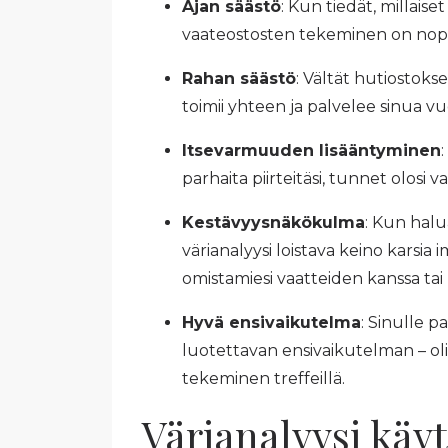
Ajan säästö
: Kun tiedät, millais
vaateostosten tekeminen on nop
Rahan säästö
: Vältät hutiostokse
toimii yhteen ja palvelee sinua v
Itsevarmuuden lisääntyminen
parhaita piirteitäsi, tunnet olosi
Kestävyysnäkökulma
: Kun halu
värianalyysi loistava keino karsia 
omistamiesi vaatteiden kanssa ta
Hyvä ensivaikutelma
: Sinulle 
luotettavan ensivaikutelman – oli
tekeminen treffeillä.
Värianalyysi käy