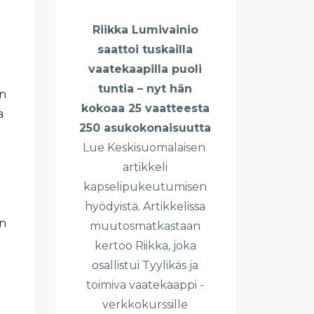
Riikka Lumivainio
saattoi tuskailla
vaatekaapilla puoli
tuntia – nyt hän
än
kokoaa 25 vaatteesta
a
250 asukokonaisuutta
Lue Keskisuomalaisen
artikkeli
kapselipukeutumisen
hyödyistä. Artikkelissa
in
muutosmatkastaan
kertoo Riikka, joka
osallistui Tyylikäs ja
toimiva vaatekaappi -
verkkokurssille