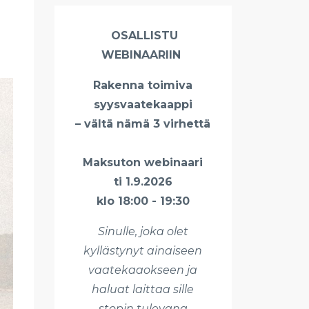
OSALLISTU
WEBINAARIIN
Rakenna toimiva
syysvaatekaappi
– vältä nämä 3 virhettä
Maksuton webinaari
ti 1.9.2026
klo 18:00 - 19:30
Sinulle, joka olet
kyllästynyt ainaiseen
vaatekaaokseen ja
haluat laittaa sille
stopin tulevana