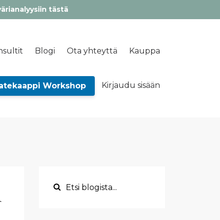
värianalyysiin tästä
sultit
Blogi
Ota yhteyttä
Kauppa
Kirjaudu sisään
atekaappi Workshop
n