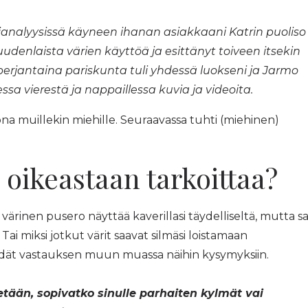
rianalyysissä käyneen ihanan asiakkaani Katrin puoliso
udenlaista värien käyttöä ja esittänyt toiveen itsekin
perjantaina pariskunta tuli yhdessä luokseni ja Jarmo
tessa vierestä ja nappaillessa kuvia ja videoita.
na muillekin miehille. Seuraavassa tuhti (miehinen)
 oikeastaan tarkoittaa?
värinen pusero näyttää kaverillasi täydelliseltä, mutta s
Tai miksi jotkut värit saavat silmäsi loistamaan
öydät vastauksen muun muassa näihin kysymyksiin.
tetään, sopivatko sinulle parhaiten kylmät vai