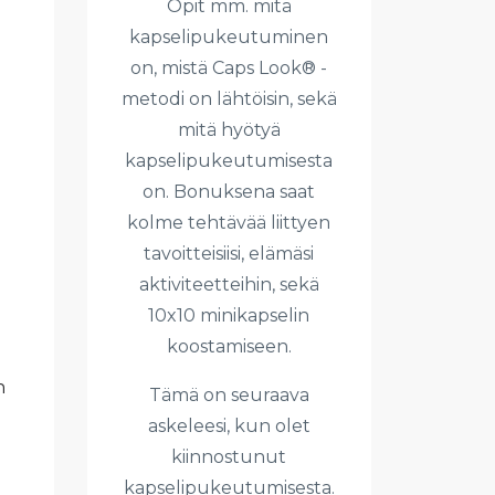
Opit mm. mitä
kapselipukeutuminen
on, mistä Caps Look® -
metodi on lähtöisin, sekä
mitä hyötyä
kapselipukeutumisesta
on. Bonuksena saat
kolme tehtävää liittyen
tavoitteisiisi, elämäsi
aktiviteetteihin, sekä
10x10 minikapselin
koostamiseen.
n
Tämä on seuraava
askeleesi, kun olet
kiinnostunut
kapselipukeutumisesta.