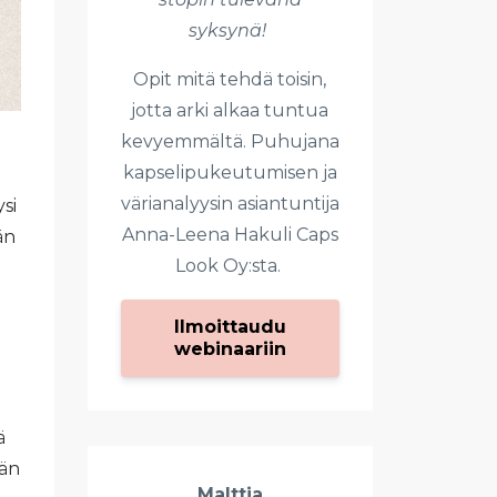
syksynä!
Opit mitä tehdä toisin,
jotta arki alkaa tuntua
kevyemmältä. Puhujana
kapselipukeutumisen ja
värianalyysin asiantuntija
si
Anna-Leena Hakuli Caps
än
Look Oy:sta.
Ilmoittaudu
webinaariin
ä
ään
Malttia