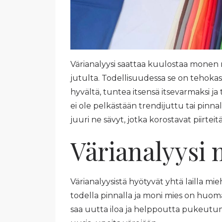
Värianalyysi saattaa kuulostaa monen
jutulta. Todellisuudessa se on tehokas
hyvältä, tuntea itsensä itsevarmaksi ja 
ei ole pelkästään trendijuttu tai pinn
juuri ne sävyt, jotka korostavat piirteitä
Värianalyysi 
Värianalyysistä hyötyvät yhtä lailla mie
todella pinnalla ja moni mies on huoma
saa uutta iloa ja helppoutta pukeutu