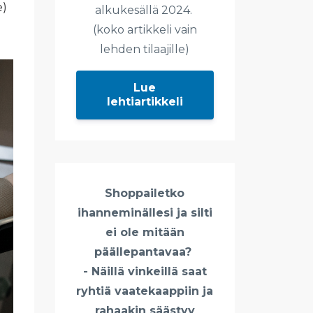
e)
alkukesällä 2024.
(koko artikkeli vain
lehden tilaajille)
Lue
lehtiartikkeli
Shoppailetko
ihanneminällesi ja silti
ei ole mitään
päällepantavaa?
- Näillä vinkeillä saat
ryhtiä vaatekaappiin ja
rahaakin säästyy