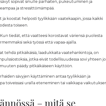
et sävyt sopivat sinulle parhaiten, pukeutuminen ja
eampaa ja stressittömämpää.
t ja koostat helposti tyylikkään vaatekaapin, jossa kaikki
uodesta toiseen.
: Kun tiedät, että vaatteesi korostavat väriensä puolesta
 varmemmaksi sekä työssä että vapaa-ajalla.
at tehdä pitkäikäisiä, laadukkaita vaatehankintoja, on
impulssiostoksia, jotka eivät todellisuudessa sovi yhteen jo
i muuten päädy pitkäikäiseen käyttöön.
parhaiden sävyjen käyttäminen antaa tyylikkään ja
pa toiveissasi uralla eteneminen tai vaikkapa vaikutukse
tännössä – mitä se