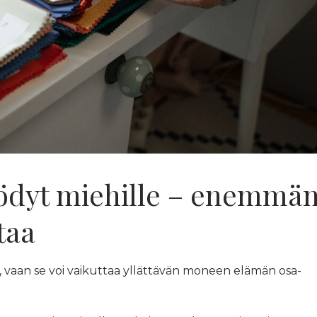
yödyt miehille – enemmä
taa
a, vaan se voi vaikuttaa yllättävän moneen elämän osa-