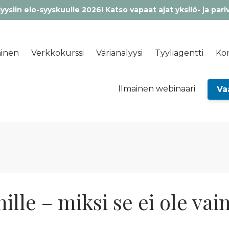
yysiin elo-syyskuulle 2026! Katso vapaat ajat yksilö- ja pari
inen
Verkkokurssi
Värianalyysi
Tyyliagentti
Kon
Ilmainen webinaari
Va
ille – miksi se ei ole vai