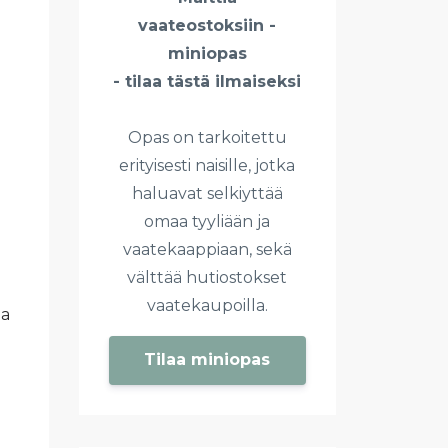
vaateostoksiin -
miniopas
- tilaa tästä ilmaiseksi
Opas on tarkoitettu
erityisesti naisille, jotka
haluavat selkiyttää
omaa tyyliään ja
vaatekaappiaan, sekä
välttää hutiostokset
vaatekaupoilla.
aa
Tilaa miniopas