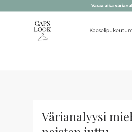
Varaa aika värianal
Kapselipukeutum
Värianalyysi mieh
naisten juttu