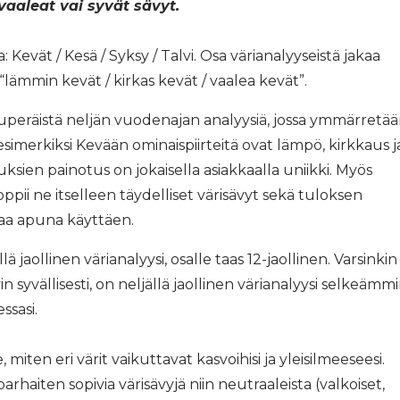
vaaleat vai syvät sävyt.
 Kevät / Kesä / Syksy / Talvi. Osa värianalyyseistä jakaa
“lämmin kevät / kirkas kevät / vaalea kevät”.
kuperäistä neljän vuodenajan analyysiä, jossa ymmärretä
esimerkiksi Kevään ominaispiirteitä ovat lämpö, kirkkaus j
ksien painotus on jokaisella asiakkaalla uniikki. Myös
ppii ne itselleen täydelliset värisävyt sekä tuloksen
ttaa apuna käyttäen.
ä jaollinen värianalyysi, osalle taas 12-jaollinen. Varsinkin
in syvällisesti, on neljällä jaollinen värianalyysi selkeämm
ssasi.
 miten eri värit vaikuttavat kasvoihisi ja yleisilmeeseesi.
parhaiten sopivia värisävyjä niin neutraaleista (valkoiset,