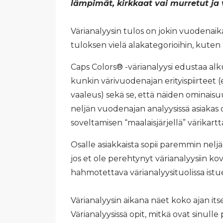
lämpimät, kirkkaat vai murretut ja 
Värianalyysin tulos on jokin vuodenaika:
tuloksen vielä alakategorioihin, kuten 
Caps Colors® -värianalyysi edustaa al
kunkin värivuodenajan erityispiirteet (
vaaleus) sekä se, että näiden ominaisuu
neljän vuodenajan analyysissä asiakas o
soveltamisen “maalaisjärjellä” värikar
Osalle asiakkaista sopii paremmin neljäll
jos et ole perehtynyt värianalyysiin kov
hahmotettava värianalyysituolissa istue
Värianalyysin aikana näet koko ajan itse,
Värianalyysissä opit, mitkä ovat sinulle 