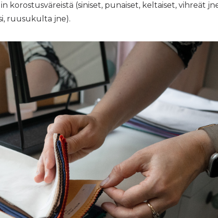
 korostusväreistä (siniset, punaiset, keltaiset, vihreät jn
i, ruusukulta jne).