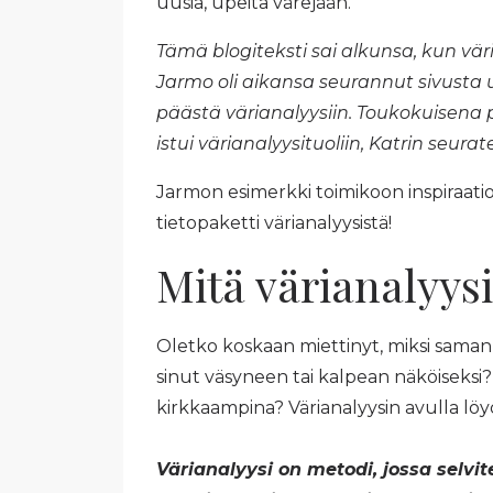
uusia, upeita värejään.
Tämä blogiteksti sai alkunsa, kun vä
Jarmo oli aikansa seurannut sivusta u
päästä värianalyysiin. Toukokuisena 
istui värianalyysituoliin, Katrin seura
Jarmon esimerkki toimikoon inspiraatio
tietopaketti värianalyysistä!
Mitä värianalyysi
Oletko koskaan miettinyt, miksi saman 
sinut väsyneen tai kalpean näköiseksi? 
kirkkaampina? Värianalyysin avulla l
Värianalyysi on metodi, jossa selvi