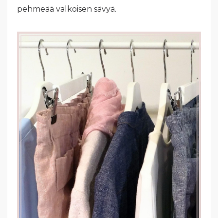
pehmeää valkoisen sävyä.