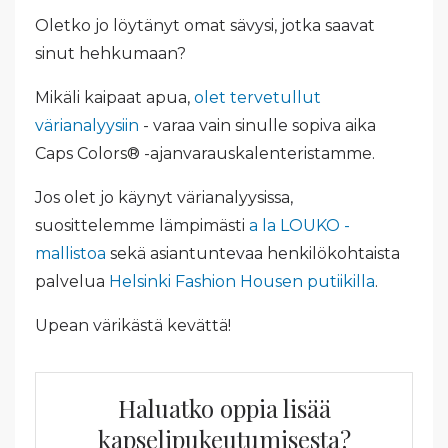
Oletko jo löytänyt omat sävysi, jotka saavat
sinut hehkumaan?
Mikäli kaipaat apua,
olet tervetullut
värianalyysiin
- varaa vain sinulle sopiva aika
Caps Colors® -ajanvarauskalenteristamme.
Jos olet jo käynyt värianalyysissa,
suosittelemme lämpimästi
a la LOUKO -
mallistoa
sekä asiantuntevaa henkilökohtaista
palvelua
Helsinki Fashion Housen putiikilla
.
Upean värikästä kevättä!
Haluatko oppia lisää
kapselipukeutumisesta?