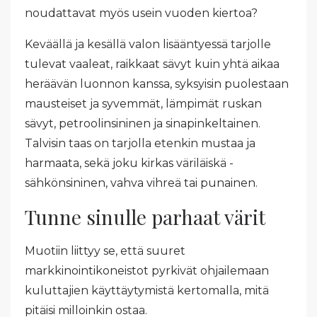
noudattavat myös usein vuoden kiertoa?
Keväällä ja kesällä valon lisääntyessä tarjolle
tulevat vaaleat, raikkaat sävyt kuin yhtä aikaa
heräävän luonnon kanssa, syksyisin puolestaan
mausteiset ja syvemmät, lämpimät ruskan
sävyt, petroolinsininen ja sinapinkeltainen.
Talvisin taas on tarjolla etenkin mustaa ja
harmaata, sekä joku kirkas väriläiskä -
sähkönsininen, vahva vihreä tai punainen.
Tunne sinulle parhaat värit
Muotiin liittyy se, että suuret
markkinointikoneistot pyrkivät ohjailemaan
kuluttajien käyttäytymistä kertomalla, mitä
pitäisi milloinkin ostaa.