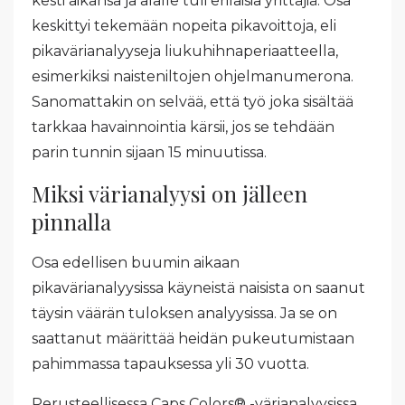
kesti aikansa ja alalle tuli erilaisia yrittäjiä. Osa
keskittyi tekemään nopeita pikavoittoja, eli
pikavärianalyyseja liukuhihnaperiaatteella,
esimerkiksi naisteniltojen ohjelmanumerona.
Sanomattakin on selvää, että työ joka sisältää
tarkkaa havainnointia kärsii, jos se tehdään
parin tunnin sijaan 15 minuutissa.
Miksi värianalyysi on jälleen
pinnalla
Osa edellisen buumin aikaan
pikavärianalyysissa käyneistä naisista on saanut
täysin väärän tuloksen analyysissa. Ja se on
saattanut määrittää heidän pukeutumistaan
pahimmassa tapauksessa yli 30 vuotta.
Perusteellisessa Caps Colors® -värianalyysissa