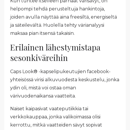
Kun tuntee itselleen parhaat värisävyt, on
helpompi tehdä perusteltuja hankintoja,
joiden avulla näyttää aina freesiltä, energiseltä
ja säteilevältä. Huolella tehty värianalyysi
maksaa pian itsensä takaisin.
Erilainen lähestymistapa
sesonkiväreihin
Caps Look® -kapselipukeutujien facebook-
yhteisössä virisi alkuvuodesta keskustelu, jonka
ydin oli, mistä voi ostaa oman
värivuodenaikansa vaatteita.
Naiset kaipasivat vaateputiikkia tai
verkkokauppaa, jonka valikoimassa olisi
kerrottu, mitkä vaatteiden sävyt sopivat