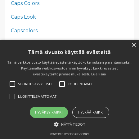
Caps Colors
Caps Look
Capscolors
×
Capslook
Tämä sivusto käyttää evästeitä
Dominohaaste
Tämä verkkosivusto käyttää evästeitä käyttökokemuksen parantamiseksi.
Käyttämällä verkkosivustoamme hyväksyt kaikki evästeet
Elämäntyyli
evästekäytäntöjemme mukaisesti.
Lue lisää
SUORITUSKYVYLLISET
KOHDENTAVAT
Haaste
LUOKITTELEMATTOMAT
Hidasmuoti
Historia
HYVÄKSY KAIKKI
HYLKÄÄ KAIKKI
NÄYTÄ TIEDOT
Hyödyt
POWERED BY COOKIE-SCRIPT