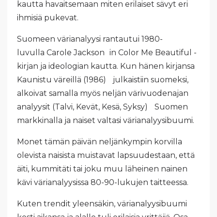
kautta havaitsemaan miten erilaiset sävyt eri
ihmisiä pukevat.
Suomeen värianalyysi rantautui 1980-
luvulla Carole Jackson in Color Me Beautiful -
kirjan ja ideologian kautta. Kun hänen kirjansa
Kaunistu väreillä (1986) julkaistiin suomeksi,
alkoivat samalla myös neljän värivuodenajan
analyysit (Talvi, Kevät, Kesä, Syksy) Suomen
markkinalla ja naiset valtasi värianalyysibuumi.
Monet tämän päivän neljänkympin korvilla
olevista naisista muistavat lapsuudestaan, että
äiti, kummitäti tai joku muu läheinen nainen
kävi värianalyysissa 80-90-lukujen taitteessa.
Kuten trendit yleensäkin, värianalyysibuumi