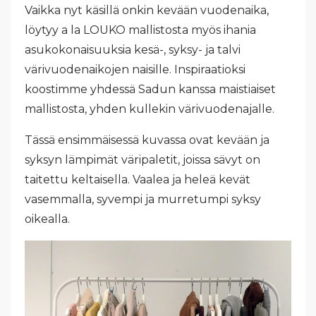
Vaikka nyt käsillä onkin kevään vuodenaika,
löytyy a la LOUKO mallistosta myös ihania
asukokonaisuuksia kesä-, syksy- ja talvi
värivuodenaikojen naisille. Inspiraatioksi
koostimme yhdessä Sadun kanssa maistiaiset
mallistosta, yhden kullekin värivuodenajalle.
Tässä ensimmäisessä kuvassa ovat kevään ja
syksyn lämpimät väripaletit, joissa sävyt on
taitettu keltaisella. Vaalea ja heleä kevät
vasemmalla, syvempi ja murretumpi syksy
oikealla.