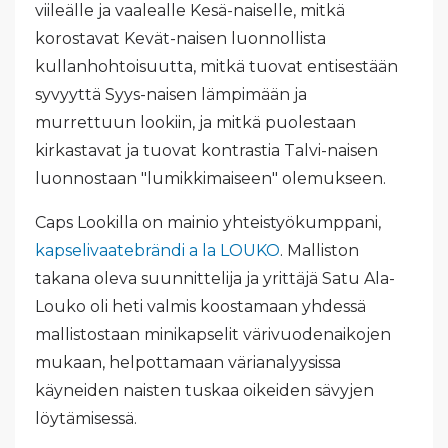
viileälle ja vaalealle Kesä-naiselle, mitkä
korostavat Kevät-naisen luonnollista
kullanhohtoisuutta, mitkä tuovat entisestään
syvyyttä Syys-naisen lämpimään ja
murrettuun lookiin, ja mitkä puolestaan
kirkastavat ja tuovat kontrastia Talvi-naisen
luonnostaan "lumikkimaiseen" olemukseen.
Caps Lookilla on mainio yhteistyökumppani,
kapselivaatebrändi a la LOUKO
. Malliston
takana oleva suunnittelija ja yrittäjä Satu Ala-
Louko oli heti valmis koostamaan yhdessä
mallistostaan minikapselit värivuodenaikojen
mukaan, helpottamaan värianalyysissa
käyneiden naisten tuskaa oikeiden sävyjen
löytämisessä.