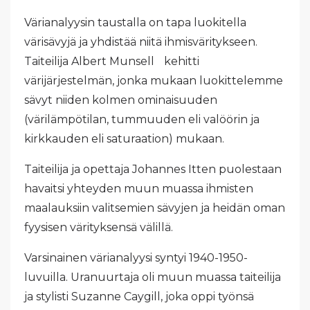
Värianalyysin taustalla on tapa luokitella
värisävyjä ja yhdistää niitä ihmisväritykseen.
Taiteilija Albert Munsell kehitti
värijärjestelmän, jonka mukaan luokittelemme
sävyt niiden kolmen ominaisuuden
(värilämpötilan, tummuuden eli valöörin ja
kirkkauden eli saturaation) mukaan.
Taiteilija ja opettaja Johannes Itten puolestaan
havaitsi yhteyden muun muassa ihmisten
maalauksiin valitsemien sävyjen ja heidän oman
fyysisen värityksensä välillä.
Varsinainen värianalyysi syntyi 1940-1950-
luvuilla. Uranuurtaja oli muun muassa taiteilija
ja stylisti Suzanne Caygill, joka oppi työnsä