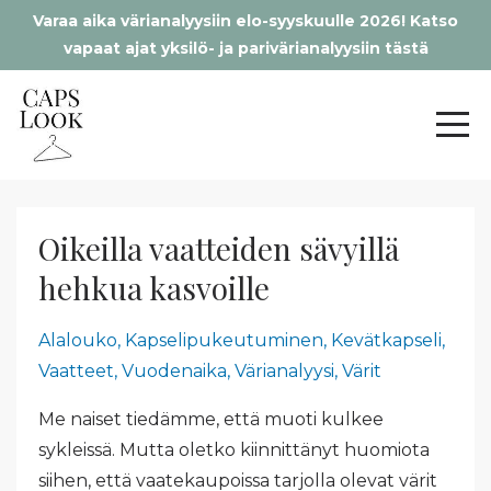
Varaa aika värianalyysiin elo-syyskuulle 2026! Katso
vapaat ajat yksilö- ja parivärianalyysiin tästä
Oikeilla vaatteiden sävyillä
hehkua kasvoille
Alalouko
Kapselipukeutuminen
Kevätkapseli
Vaatteet
Vuodenaika
Värianalyysi
Värit
Me naiset tiedämme, että muoti kulkee
sykleissä. Mutta oletko kiinnittänyt huomiota
siihen, että vaatekaupoissa tarjolla olevat värit