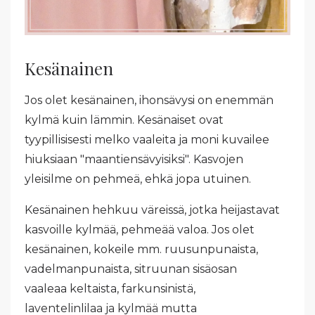
Kesänainen
Jos olet kesänainen, ihonsävysi on enemmän
kylmä kuin lämmin. Kesänaiset ovat
tyypillisisesti melko vaaleita ja moni kuvailee
hiuksiaan "maantiensävyisiksi". Kasvojen
yleisilme on pehmeä, ehkä jopa utuinen.
Kesänainen hehkuu väreissä, jotka heijastavat
kasvoille kylmää, pehmeää valoa. Jos olet
kesänainen, kokeile mm. ruusunpunaista,
vadelmanpunaista, sitruunan sisäosan
vaaleaa
keltaista, farkunsinistä,
laventelinlilaa ja kylmää mutta