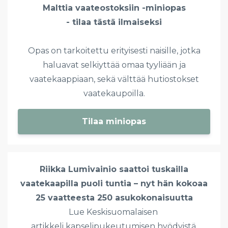
Malttia vaateostoksiin -miniopas
- tilaa tästä ilmaiseksi
Opas on tarkoitettu erityisesti naisille, jotka
haluavat selkiyttää omaa tyyliään ja
vaatekaappiaan, sekä välttää hutiostokset
vaatekaupoilla.
Tilaa miniopas
Riikka Lumivainio saattoi tuskailla
vaatekaapilla puoli tuntia – nyt hän kokoaa
25 vaatteesta 250 asukokonaisuutta
Lue Keskisuomalaisen
artikkeli kapselipukeutumisen hyödyistä.