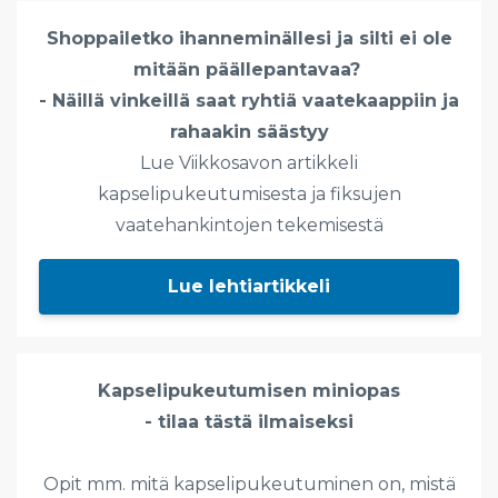
Shoppailetko ihanneminällesi ja silti ei ole
mitään päällepantavaa?
- Näillä vinkeillä saat ryhtiä vaatekaappiin ja
rahaakin säästyy
Lue Viikkosavon artikkeli
kapselipukeutumisesta ja fiksujen
vaatehankintojen tekemisestä
Lue lehtiartikkeli
Kapselipukeutumisen miniopas
- tilaa tästä ilmaiseksi
Opit mm. mitä kapselipukeutuminen on, mistä