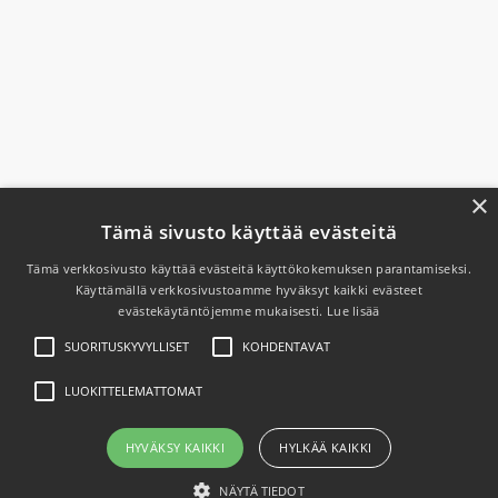
×
Tämä sivusto käyttää evästeitä
Tämä verkkosivusto käyttää evästeitä käyttökokemuksen parantamiseksi.
Käyttämällä verkkosivustoamme hyväksyt kaikki evästeet
evästekäytäntöjemme mukaisesti.
Lue lisää
SUORITUSKYVYLLISET
KOHDENTAVAT
LUOKITTELEMATTOMAT
© 2026 Caps Look®
HYVÄKSY KAIKKI
HYLKÄÄ KAIKKI
NÄYTÄ TIEDOT