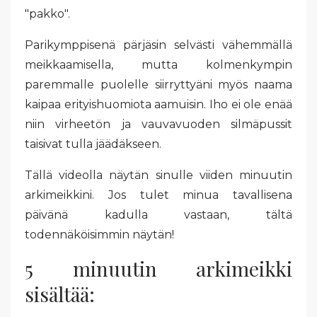
"pakko".
Parikymppisenä pärjäsin selvästi vähemmällä
meikkaamisella, mutta kolmenkympin
paremmalle puolelle siirryttyäni myös naama
kaipaa erityishuomiota aamuisin. Iho ei ole enää
niin virheetön ja vauvavuoden silmäpussit
taisivat tulla jäädäkseen.
Tällä videolla näytän sinulle viiden minuutin
arkimeikkini. Jos tulet minua tavallisena
päivänä kadulla vastaan, tältä
todennäköisimmin näytän!
5 minuutin arkimeikki
sisältää: