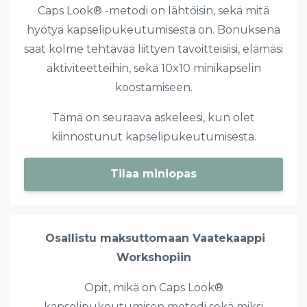
Caps Look® -metodi on lähtöisin, sekä mitä
hyötyä kapselipukeutumisesta on. Bonuksena
saat kolme tehtävää liittyen tavoitteisiisi, elämäsi
aktiviteetteihin, sekä 10x10 minikapselin
koostamiseen.
Tämä on seuraava askeleesi, kun olet
kiinnostunut kapselipukeutumisesta.
Tilaa miniopas
Osallistu maksuttomaan Vaatekaappi
Workshopiin
Opit,
mikä on Caps Look®
kapselipukeutumisen metodi sekä miksi