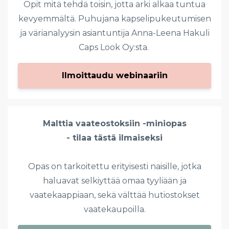
Opit mitä tehdä toisin, jotta arki alkaa tuntua
kevyemmältä. Puhujana kapselipukeutumisen
ja värianalyysin asiantuntija Anna-Leena Hakuli
Caps Look Oy:sta.
Ilmoittaudu webinaariin
Malttia vaateostoksiin -miniopas
- tilaa tästä ilmaiseksi
Opas on tarkoitettu erityisesti naisille, jotka
haluavat selkiyttää omaa tyyliään ja
vaatekaappiaan, sekä välttää hutiostokset
vaatekaupoilla.