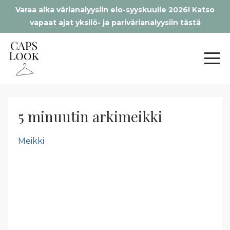
Varaa aika värianalyysiin elo-syyskuulle 2026! Katso
vapaat ajat yksilö- ja parivärianalyysiin tästä
5 minuutin arkimeikki
Meikki